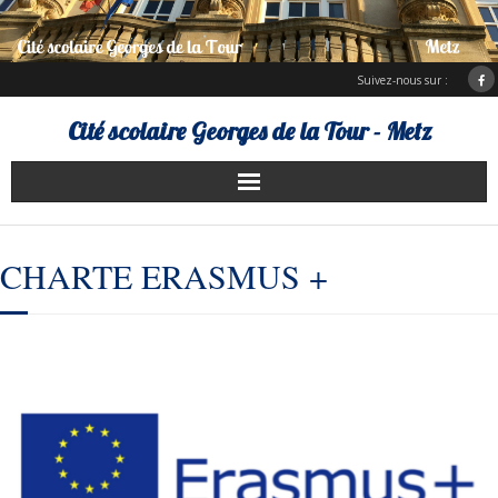
Suivez-nous sur :
Cité scolaire Georges de la Tour - Metz
Présentation
CHARTE ERASMUS +
Services d’hébergement
Charte Erasmus +
ENT Bureau numérique