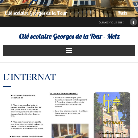
Suivez-nous sur :
Cité scolaire Georges de la Tour - Metz
Présentation
L’INTERNAT
Services d’hébergement
Charte Erasmus +
ENT Bureau numérique