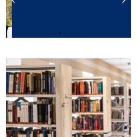
Valentin
ENS Lyon Lettres
classiques
Cliquez
ici