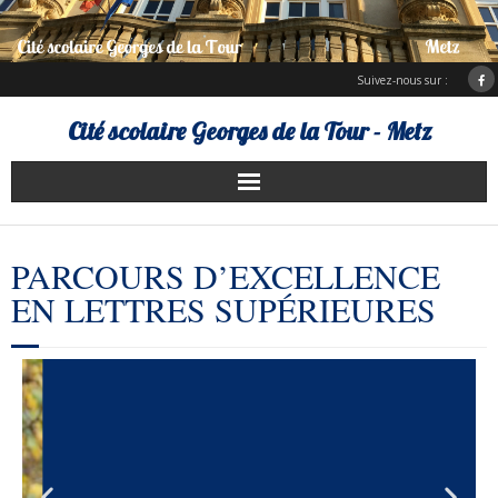
Suivez-nous sur :
Cité scolaire Georges de la Tour - Metz
Présentation
PARCOURS D’EXCELLENCE
Services d’hébergement
EN LETTRES SUPÉRIEURES
Charte Erasmus +
ENT Bureau numérique