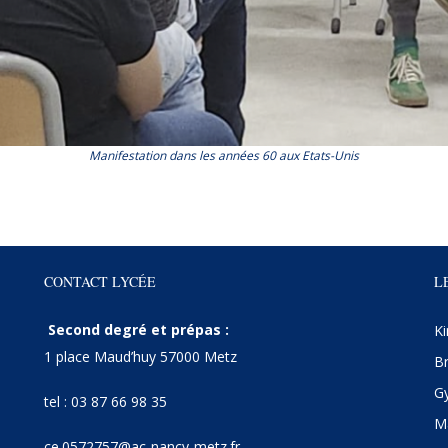
Manifestation dans les années 60 aux Etats-Unis
CONTACT LYCÉE
L
Second degré et prépas :
Ki
1 place Maud’huy 57000 Metz
Br
Gy
tel : 03 87 66 98 35
Ma
ce.0572757@ac-nancy-metz.fr