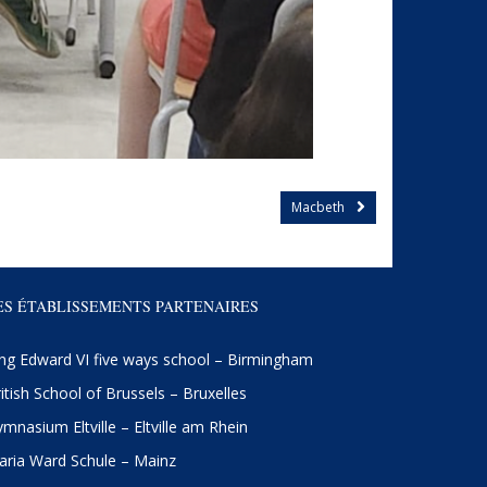
Macbeth
ES ÉTABLISSEMENTS PARTENAIRES
ng Edward VI five ways school – Birmingham
itish School of Brussels – Bruxelles
mnasium Eltville – Eltville am Rhein
ria Ward Schule – Mainz