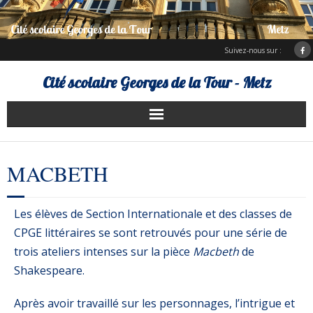
Suivez-nous sur :
Cité scolaire Georges de la Tour - Metz
Présentation
MACBETH
Services d’hébergement
Les élèves de Section Internationale et des classes de
Charte Erasmus +
CPGE littéraires se sont retrouvés pour une série de
ENT Bureau numérique
trois ateliers intenses sur la pièce
Macbeth
de
Shakespeare.
Après avoir travaillé sur les personnages, l’intrigue et