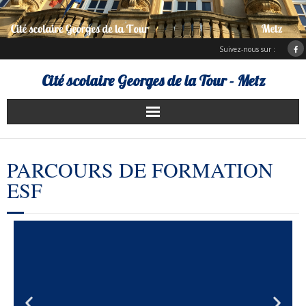
Suivez-nous sur :
Cité scolaire Georges de la Tour - Metz
Présentation
PARCOURS DE FORMATION
Services d’hébergement
ESF
Charte Erasmus +
ENT Bureau numérique